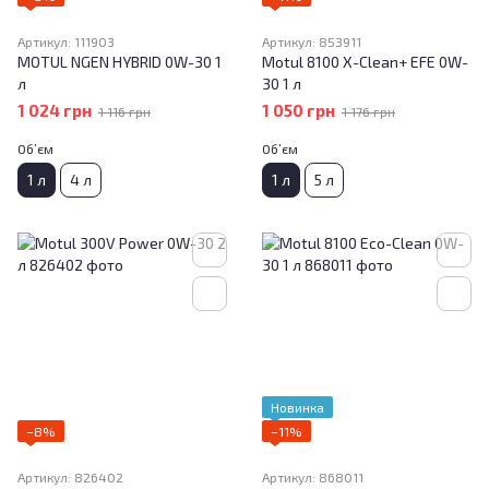
Артикул: 111903
Артикул: 853911
MOTUL NGEN HYBRID 0W-30 1
Motul 8100 X-Clean+ EFE 0W-
л
30 1 л
1 024 грн
1 050 грн
1 116 грн
1 176 грн
Об’єм
Об’єм
1 л
4 л
1 л
5 л
Новинка
−8%
−11%
Артикул: 826402
Артикул: 868011