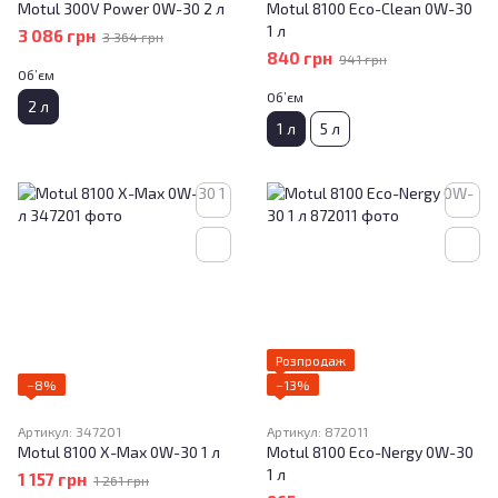
Motul 300V Power 0W-30 2 л
Motul 8100 Eco-Clean 0W-30
1 л
3 086 грн
3 364 грн
840 грн
941 грн
Об’єм
Об’єм
2 л
1 л
5 л
Розпродаж
−8%
−13%
Артикул: 347201
Артикул: 872011
Motul 8100 X-Max 0W-30 1 л
Motul 8100 Eco-Nergy 0W-30
1 л
1 157 грн
1 261 грн