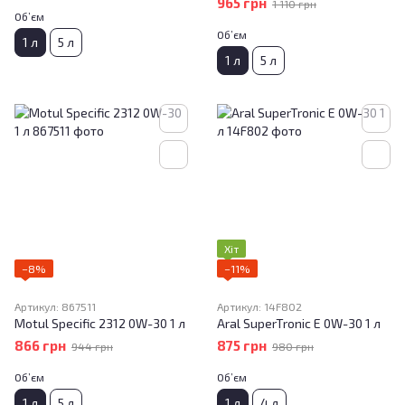
965 грн
1 110 грн
Об’єм
Об’єм
1 л
5 л
1 л
5 л
Хіт
−8%
−11%
Артикул: 867511
Артикул: 14F802
Motul Specific 2312 0W-30 1 л
Aral SuperTronic E 0W-30 1 л
866 грн
875 грн
944 грн
980 грн
Об’єм
Об’єм
1 л
5 л
1 л
4 л