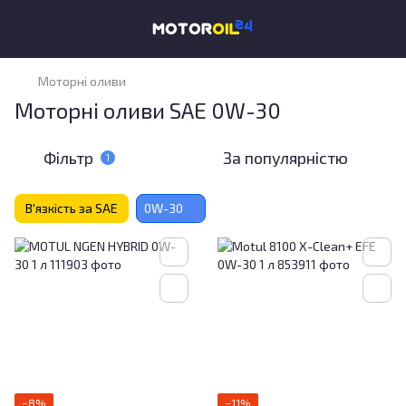
Моторні оливи
Моторні оливи SAE 0W-30
Фільтр
За популярністю
1
В'язкість за SAE
0W-30
−8%
−11%