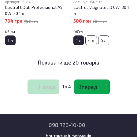
Артикул: 15AF7A
Артикул: 15D607
Castrol EDGE Professional A5
Castrol Magnatec D 0W-30 1
0W-30 1 л
л
704 грн
508 грн
788 грн
584 грн
Об’єм
Об’єм
1 л
1 л
4 л
5 л
Показати ще 20 товарів
Назад
Вперед
1
з 4
098 728-10-00
Контактна інформація