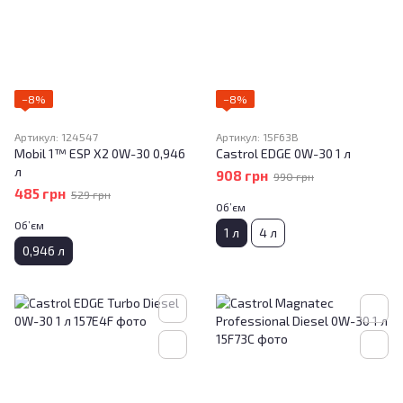
−8%
−8%
Артикул: 124547
Артикул: 15F63B
Mobil 1™ ESP X2 0W-30 0,946
Castrol EDGE 0W-30 1 л
л
908 грн
990 грн
485 грн
529 грн
Об’єм
Об’єм
1 л
4 л
0,946 л