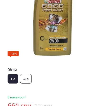
−13%
Об’єм
1 л
4 л
В наявності
664 грн