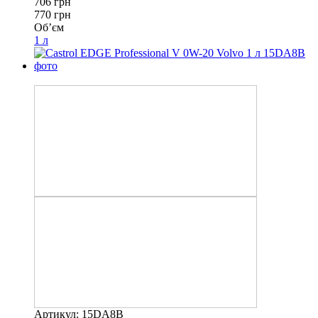
706 грн
770 грн
Об’єм
1 л
−13%
Артикул: 15DA8B