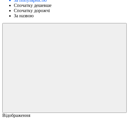
За популярністю
Спочатку дешевше
Спочатку дорожчі
За назвою
Відображення