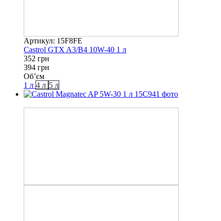
Артикул: 15F8FE
Castrol GTX A3/B4 10W-40 1 л
352 грн
394 грн
Об’єм
1 л
4 л
5 л
−8%