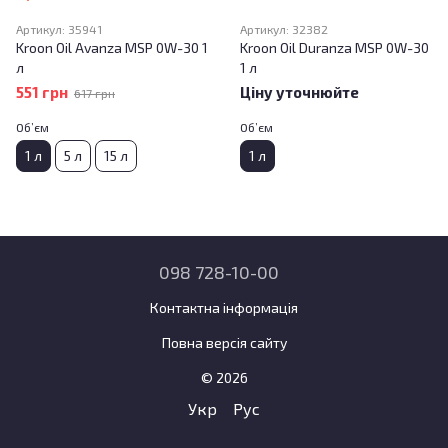
Артикул: 35941
Артикул: 32382
Kroon Oil Avanza MSP 0W-30 1
Kroon Oil Duranza MSP 0W-30
л
1 л
551 грн
Ціну уточнюйте
617 грн
Об’єм
Об’єм
1 л
5 л
15 л
1 л
098 728-10-00
Контактна інформація
Повна версія сайту
© 2026
Укр
Рус