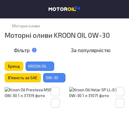
Моторні оливи
Моторні оливи KROON OIL 0W-30
Фільтр
За популярністю
2
Бренд
KROON OIL
В'язкість за SAE
0W-30