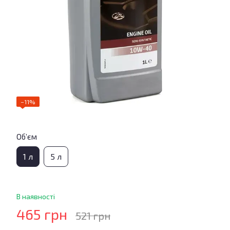
−11%
Об’єм
1 л
5 л
В наявності
465 грн
521 грн