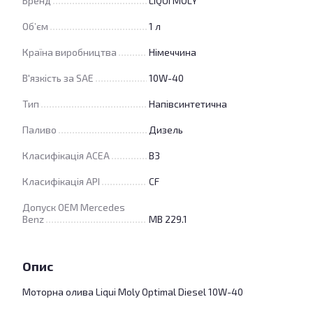
Бренд
LIQUI MOLY
Об’єм
1 л
Країна виробництва
Німеччина
В'язкість за SAE
10W-40
Тип
Напівсинтетична
Паливо
Дизель
Класифікація ACEA
B3
Класифікація API
CF
Допуск OEM Mercedes
Benz
MB 229.1
Опис
Моторна олива Liqui Moly Optimal Diesel 10W-40