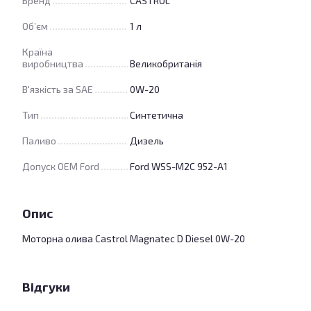
Бренд
CASTROL
Об’єм
1 л
Країна
виробництва
Великобританія
В'язкість за SAE
0W-20
Тип
Синтетична
Паливо
Дизель
Допуск OEM Ford
Ford WSS-M2C 952-A1
Опис
Моторна олива Castrol Magnatec D Diesel 0W-20
Відгуки