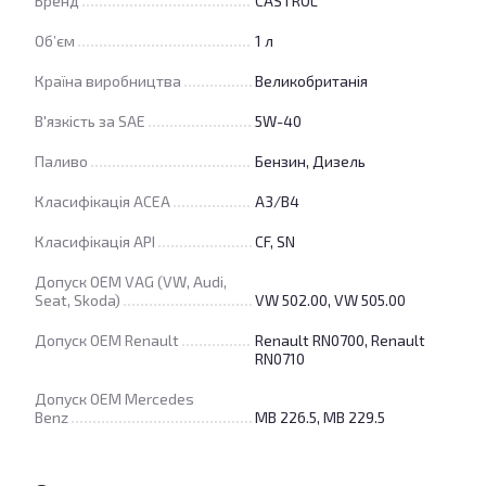
Бренд
CASTROL
Об’єм
1 л
Країна виробництва
Великобританія
В'язкість за SAE
5W-40
Паливо
Бензин, Дизель
Класифікація ACEA
A3/B4
Класифікація API
CF, SN
Допуск OEM VAG (VW, Audi,
Seat, Skoda)
VW 502.00, VW 505.00
Допуск OEM Renault
Renault RN0700, Renault
RN0710
Допуск OEM Mercedes
Benz
MB 226.5, MB 229.5