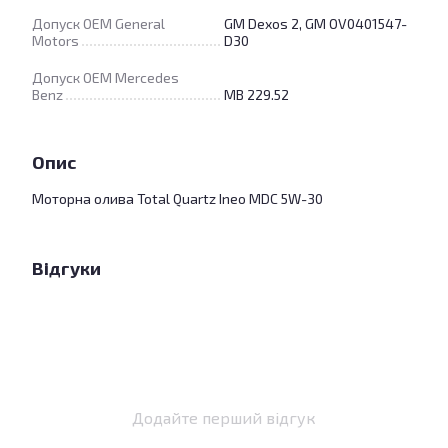
Допуск OEM General
GM Dexos 2, GM OV0401547-
Motors
D30
Допуск OEM Mercedes
Benz
MB 229.52
Опис
Моторна олива Total Quartz Ineo MDC 5W-30
Відгуки
Додайте перший відгук