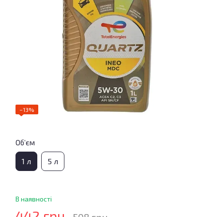
−13%
Об’єм
1 л
5 л
В наявності
442 грн