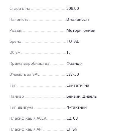
Стара ціна
508.00
Наявність
В наявності
Розділ
Моторні оливи
Бренд
TOTAL
Об’єм
1 л
Країна виробництва
Франція
В'язкість за SAE
5W-30
Тип
Синтетична
Паливо
Бензин, Дизель
Тип двигуна
4-тактний
Класифікація ACEA
C2, C3
Класифікація API
CF, SN