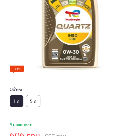
−13%
Об’єм
1 л
5 л
В наявності
606 грн