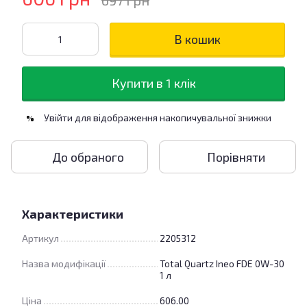
697 грн
В кошик
Купити в 1 клік
Увійти
для відображення накопичувальної знижки
%
До обраного
Порівняти
Характеристики
Артикул
2205312
Назва модифікації
Total Quartz Ineo FDE 0W-30
1 л
Ціна
606.00