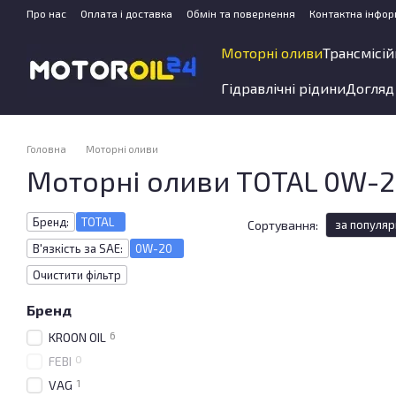
Перейти до основного контенту
Про нас
Оплата і доставка
Обмін та повернення
Контактна інфор
Моторні оливи
Трансмісій
Гідравлічні рідини
Догляд
Головна
Моторні оливи
Моторні оливи TOTAL 0W-
Бренд:
TOTAL
Сортування:
за популяр
В'язкість за SAE:
0W-20
Очистити фільтр
Бренд
6
KROON OIL
0
FEBI
1
VAG