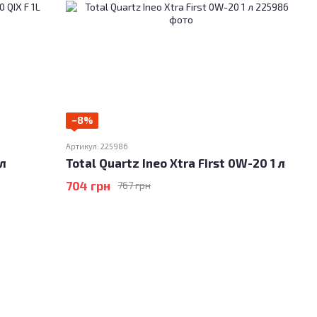
−8%
Артикул: 225986
 л
Total Quartz Ineo Xtra First 0W-20 1 л
704 грн
767 грн