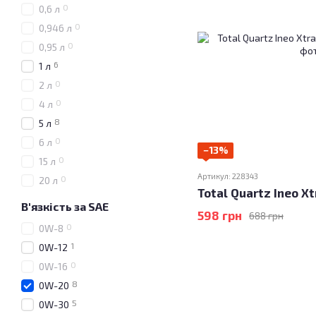
0
0,6 л
0
0,946 л
0
0,95 л
6
1 л
0
2 л
0
4 л
8
5 л
0
6 л
−13%
0
15 л
Артикул: 228343
0
20 л
Total Quartz Ineo Xt
В'язкість за SAE
598 грн
688 грн
0
0W-8
1
0W-12
0
0W-16
8
0W-20
5
0W-30