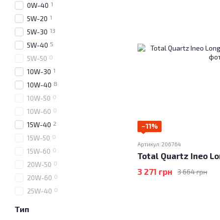
1
0W-40
1
5W-20
13
5W-30
5
5W-40
0
5W-50
1
10W-30
8
10W-40
0
10W-50
0
10W-60
2
15W-40
−11%
0
15W-50
Артикул: 206764
0
15W-60
Total Quartz Ineo Lo
0
20W-50
3 271 грн
3 664 грн
0
20W-60
0
25W-40
Тип