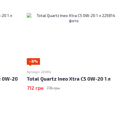
−8%
Артикул: 225814
fe 0W-20
Total Quartz Ineo Xtra C5 0W-20 1 л
712 грн
776 грн