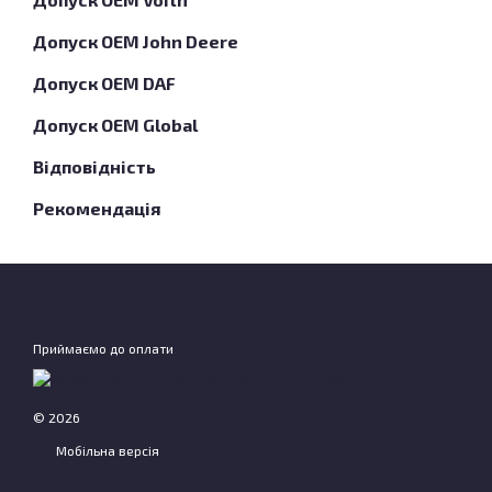
Допуск OEM John Deere
Допуск OEM DAF
Допуск OEM Global
Відповідність
Рекомендація
Приймаємо до оплати
© 2026
Мобільна версія