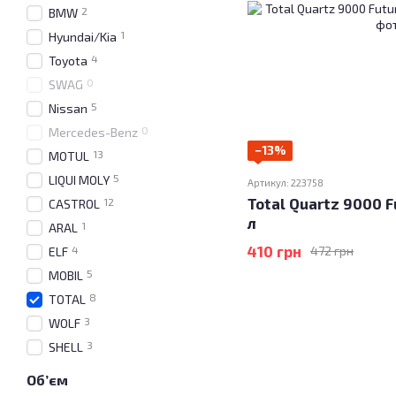
2
BMW
1
Hyundai/Kia
4
Toyota
0
SWAG
5
Nissan
0
Mercedes-Benz
−13%
13
MOTUL
5
LIQUI MOLY
Артикул: 223758
Total Quartz 9000 F
12
CASTROL
л
1
ARAL
410 грн
4
472 грн
ELF
5
MOBIL
8
TOTAL
3
WOLF
3
SHELL
Об’єм