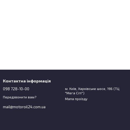
Контактна інформація
098 728-10-00
м. Київ, Харківське шосе, 19Б (ТЦ
"Мега Сіті")
Передзвонити вам?
Мапа проїзду
mail@motoroil24.com.ua