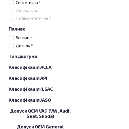
8
Синтетична
0
Мінеральна
0
Напівсинтетична
Паливо
7
Бензин
6
Дизель
Тип двигуна
Класифікація ACEA
Класифікація API
Класифікація ILSAC
Класифікація JASO
Допуск OEM VAG (VW, Audi,
Seat, Skoda)
Допуск OEM General