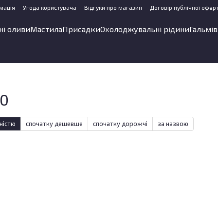
мація
Угода користувача
Відгуки про магазин
Договір публічної офер
ні оливи
Мастила
Присадки
Охолоджувальні рідини
Гальмів
20
ністю
спочатку дешевше
спочатку дорожчі
за назвою