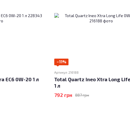
−11%
Артикул: 216188
ra EC6 0W-20 1 л
Total Quartz Ineo Xtra Long Li
1 л
792 грн
887 грн