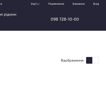
Порівняння
ти
Укр
Рус
Бажання
Вхід
ні рідини
098 728-10-00
Відображення: