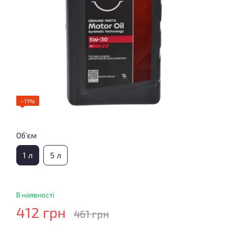
−11%
Об’єм
1 л
5 л
В наявності
412 грн
461 грн