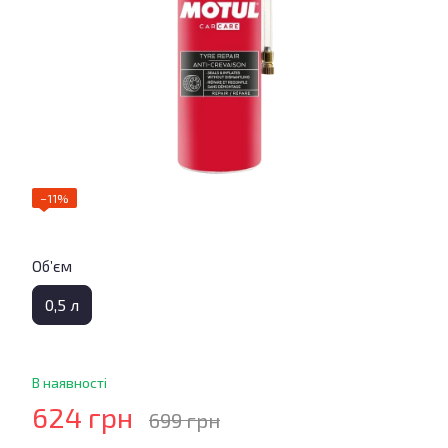
−11%
Об’єм
0,5 л
В наявності
624 грн
699 грн