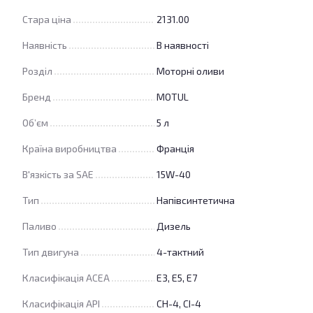
Стара ціна
2131.00
Наявність
В наявності
Розділ
Моторні оливи
Бренд
MOTUL
Об’єм
5 л
Країна виробництва
Франція
В'язкість за SAE
15W-40
Тип
Напівсинтетична
Паливо
Дизель
Тип двигуна
4-тактний
Класифікація ACEA
E3, E5, E7
Класифікація API
CH-4, CI-4