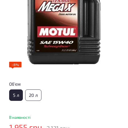
−8%
Об’єм
5 л
20 л
В наявності
1 955 грн