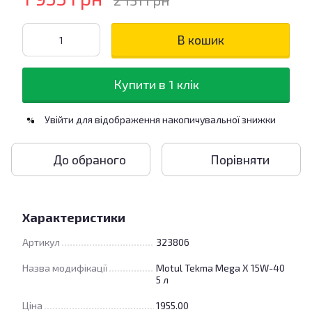
2 131 грн
В кошик
Купити в 1 клік
Увійти
для відображення накопичувальної знижки
%
До обраного
Порівняти
Характеристики
Артикул
323806
Назва модифікації
Motul Tekma Mega X 15W-40
5 л
Ціна
1955.00