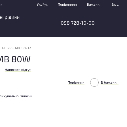
Порівняння
ти
Укр
Рус
Бажання
Вхід
ні рідини
098 728-10-00
TUL GEAR MB 80W 1 л
MB 80W
0
Написати відгук
Порівняти
В бажання
пичувальної знижки