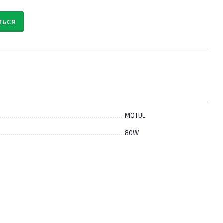
ться
MOTUL
80W