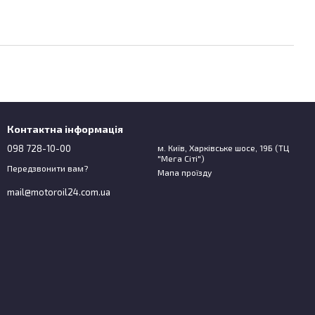
Контактна інформація
098 728-10-00
м. Київ, Харківське шосе, 19Б (ТЦ
"Мега Сіті")
Передзвонити вам?
Мапа проїзду
mail@motoroil24.com.ua