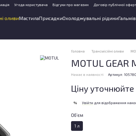
мація
Угода користувача
Відгуки про магазин
Договір публічної офер
ні оливи
Мастила
Присадки
Охолоджувальні рідини
Гальмів
Головна
Трансмісійні оливи
MO
MOTUL GEAR 
Немає в наявності
Артикул: 10578
Ціну уточнюйте
Увійти
для відображення нако
%
Об’єм
1 л