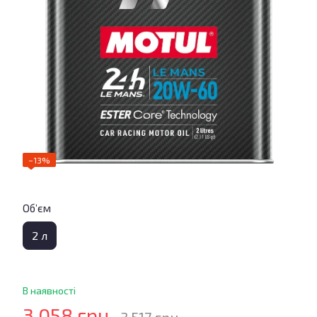
−13%
Об’єм
2 л
В наявності
3 058 грн