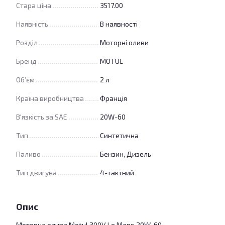
Стара ціна
3517.00
Наявність
В наявності
Розділ
Моторні оливи
Бренд
MOTUL
Об’єм
2 л
Країна виробництва
Франція
В'язкість за SAE
20W-60
Тип
Синтетична
Паливо
Бензин, Дизель
Тип двигуна
4-тактний
Опис
Моторна олива Motul 300V Le Mans 20W-60