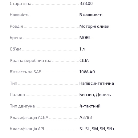
Стара ціна
338.00
Наявність
В наявності
Розділ
Моторні оливи
Бренд
MOBIL
Об’єм
1 л
Країна виробництва
США
В'язкість за SAE
10W-40
Тип
Напівсинтетична
Паливо
Бензин, Дизель
Тип двигуна
4-тактний
Класифікація ACEA
A3/B3
Класифікація API
SJ, SL, SM, SN, SN+