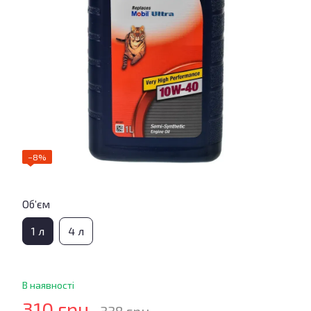
−8%
Об’єм
1 л
4 л
В наявності
310 грн