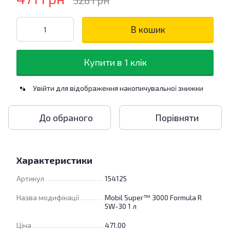
528 грн
В кошик
Купити в 1 клік
Увійти
для відображення накопичувальної знижки
%
До обраного
Порівняти
Характеристики
Артикул
154125
Назва модифікації
Mobil Super™ 3000 Formula R
5W-30 1 л
Ціна
471.00