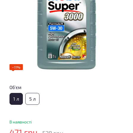
−11%
Об’єм
1 л
5 л
В наявності
471 грн