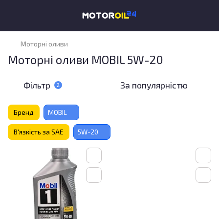
Моторні оливи
Моторні оливи MOBIL 5W-20
Фільтр
За популярністю
2
Бренд
MOBIL
В'язкість за SAE
5W-20