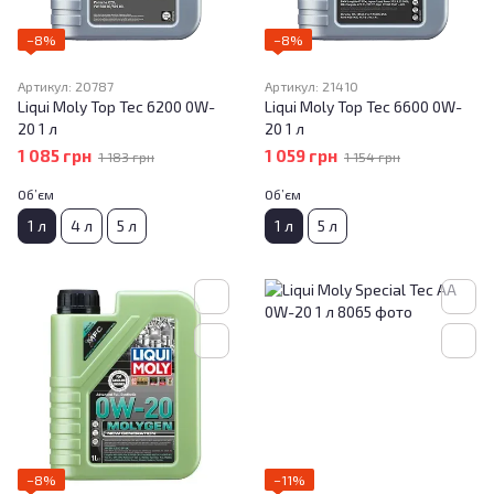
−8%
−8%
Артикул: 20787
Артикул: 21410
Liqui Moly Top Tec 6200 0W-
Liqui Moly Top Tec 6600 0W-
20 1 л
20 1 л
1 085 грн
1 059 грн
1 183 грн
1 154 грн
Об’єм
Об’єм
1 л
4 л
5 л
1 л
5 л
−8%
−11%