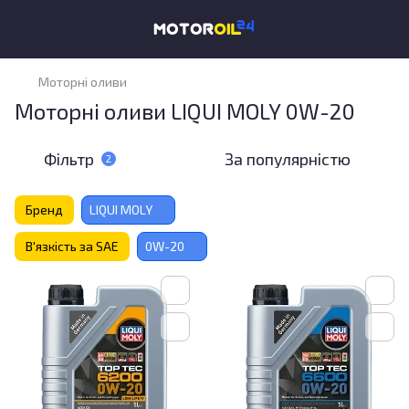
Моторні оливи
Моторні оливи LIQUI MOLY 0W-20
Фільтр
За популярністю
2
Бренд
LIQUI MOLY
В'язкість за SAE
0W-20