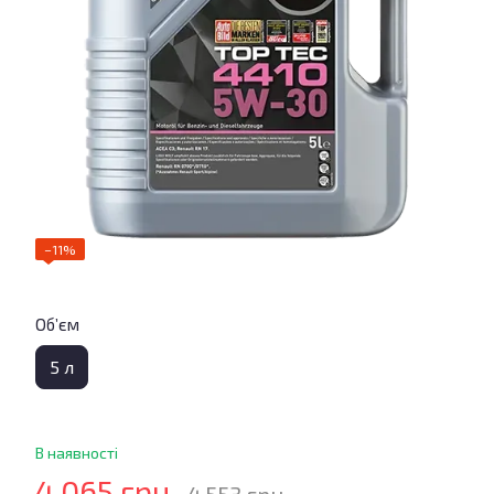
−11%
Об’єм
5 л
В наявності
4 065 грн