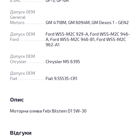
ILSAC
GF-5, GF-6A
Допуск OEM
General
Motors
GM 4718M, GM 6094M, GM Dexos 1 - GEN2
Допуск OEM
Ford WSS-M2C 929-A, Ford WSS-M2C 946-
Ford
A, Ford WSS-M2C 946-B1, Ford WSS-M2C
962-A1
Допуск OEM
Chrysler
Chrysler MS 6395
Допуск OEM
Fiat
Fiat 9.55535-CR1
Опис
Моторна олива Febi Bilstein D1 5W-30
Відгуки