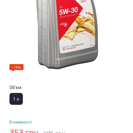
−13%
Об’єм
1 л
В наявності
353 грн