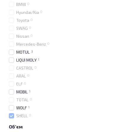
0
BMW
0
Hyundai/Kia
0
Toyota
0
SWAG
0
Nissan
0
Mercedes-Benz
3
MOTUL
1
LIQUI MOLY
0
CASTROL
0
ARAL
0
ELF
1
MOBIL
0
TOTAL
1
WOLF
0
SHELL
Об’єм