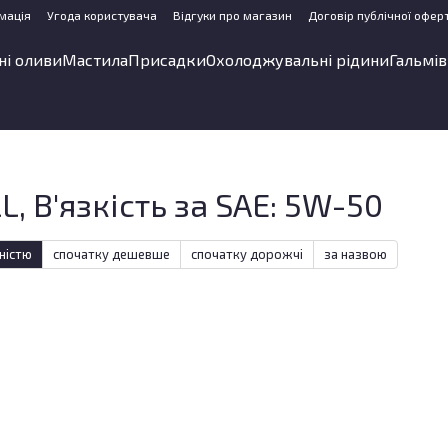
мація
Угода користувача
Відгуки про магазин
Договір публічної офер
ні оливи
Мастила
Присадки
Охолоджувальні рідини
Гальмів
, В'язкість за SAE: 5W-50
ністю
спочатку дешевше
спочатку дорожчі
за назвою