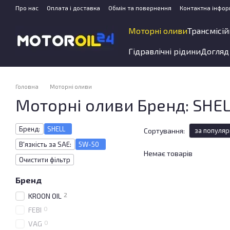
Перейти до основного контенту
Про нас
Оплата і доставка
Обмін та повернення
Контактна інфор
Моторні оливи
Трансмісій
Гідравлічні рідини
Догляд
Головна
Моторні оливи
Моторні оливи Бренд: SHELL
Бренд:
SHELL
Сортування:
за популяр
В'язкість за SAE:
5W-50
Немає товарів
Очистити фільтр
Бренд
2
KROON OIL
0
FEBI
0
VAG