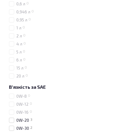
0
0,6 л
0
0,946 л
0
0,95 л
0
1 л
0
2 л
0
4 л
0
5 л
0
6 л
0
15 л
0
20 л
В'язкість за SAE
0
0W-8
0
0W-12
0
0W-16
3
0W-20
2
0W-30