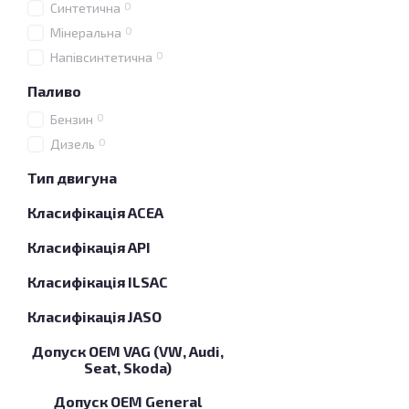
0
Синтетична
0
Мінеральна
0
Напівсинтетична
Паливо
0
Бензин
0
Дизель
Тип двигуна
Класифікація ACEA
Класифікація API
Класифікація ILSAC
Класифікація JASO
Допуск OEM VAG (VW, Audi,
Seat, Skoda)
Допуск OEM General