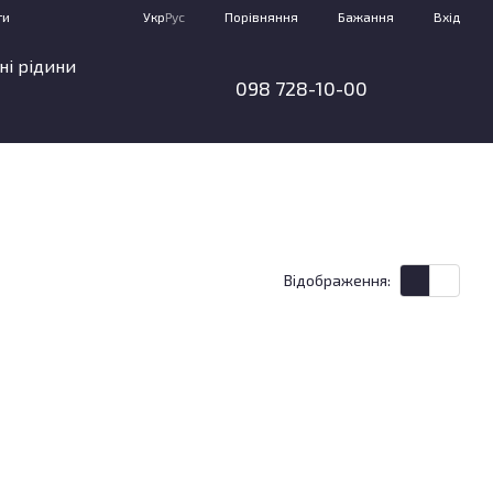
Порівняння
ти
Укр
Рус
Бажання
Вхід
ні рідини
098 728-10-00
Відображення: