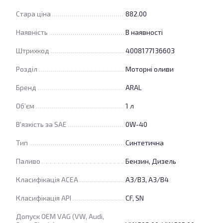
Стара ціна
882.00
Наявність
В наявності
Штрихкод
4008177136603
Розділ
Моторні оливи
Бренд
ARAL
Об’єм
1 л
В'язкість за SAE
0W-40
Тип
Синтетична
Паливо
Бензин, Дизель
Класифікація ACEA
A3/B3, A3/B4
Класифікація API
CF, SN
Допуск OEM VAG (VW, Audi,