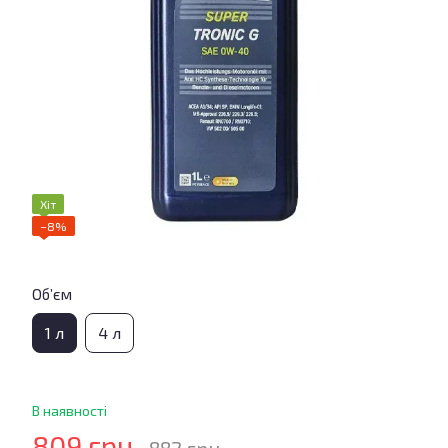
Хіт
−8%
Об’єм
1 л
4 л
В наявності
809 грн