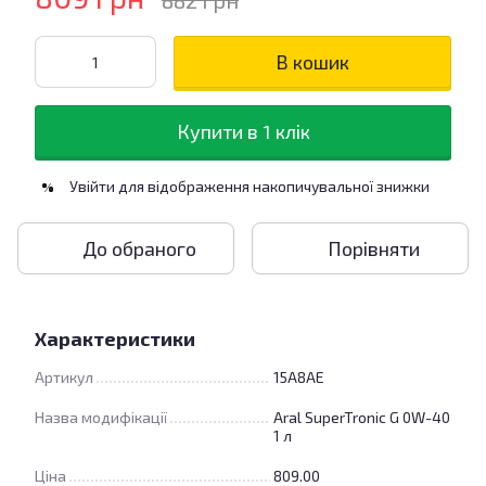
882 грн
В кошик
Купити в 1 клік
Увійти
для відображення накопичувальної знижки
%
До обраного
Порівняти
Характеристики
Артикул
15A8AE
Назва модифікації
Aral SuperTronic G 0W-40
1 л
Ціна
809.00