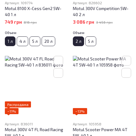
Артикул: 109774
Артикул: 826602
Motul 8100 X-Cess Gen2 5W-
Motul 300V Competition 5W-
40 1 л
40 2 л
749 грн
3 086 грн
816 грн
3 456 грн
Объем
Объем
1 л
4 л
5 л
20 л
2 л
5 л
Распродажа
−11%
−13%
Артикул: 836011
Артикул: 105958
Motul 300V 4T FL Road Racing
Motul Scooter Power MA 4T
5W-40 1 л
5W-40 1 л