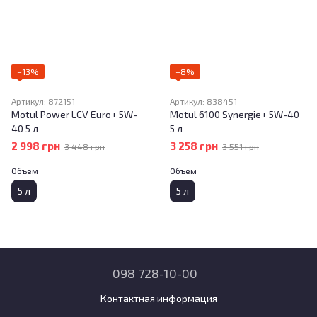
−13%
−8%
Артикул: 872151
Артикул: 838451
Motul Power LCV Euro+ 5W-
Motul 6100 Synergie+ 5W-40
40 5 л
5 л
2 998 грн
3 258 грн
3 448 грн
3 551 грн
Объем
Объем
5 л
5 л
098 728-10-00
Контактная информация