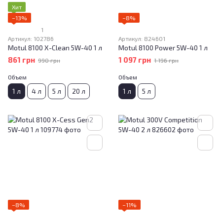
Хит
−13%
−8%
1
Артикул: 102786
Артикул: 824601
Motul 8100 X-Clean 5W-40 1 л
Motul 8100 Power 5W-40 1 л
861 грн
1 097 грн
990 грн
1 196 грн
Объем
Объем
1 л
4 л
5 л
20 л
1 л
5 л
−8%
−11%