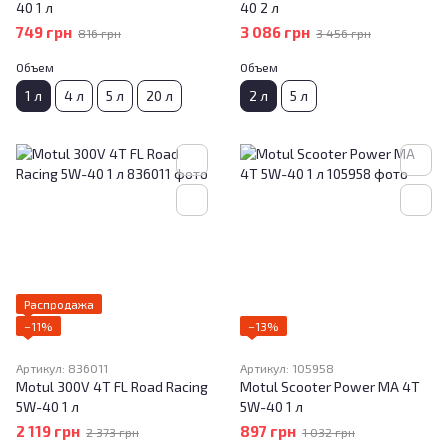
40 1 л
40 2 л
749 грн
3 086 грн
816 грн
3 456 грн
Объем
Объем
1 л
4 л
5 л
20 л
2 л
5 л
Распродажа
−11%
−13%
Артикул: 836011
Артикул: 105958
Motul 300V 4T FL Road Racing
Motul Scooter Power MA 4T
5W-40 1 л
5W-40 1 л
2 119 грн
897 грн
2 373 грн
1 032 грн