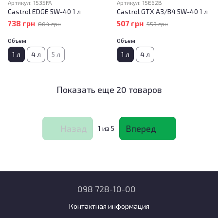
Артикул: 1535FA
Артикул: 15E62B
Castrol EDGE 5W-40 1 л
Castrol GTX A3/B4 5W-40 1 л
738 грн
507 грн
804 грн
553 грн
Объем
Объем
1 л
4 л
5 л
1 л
4 л
Показать еще 20 товаров
Назад
Вперед
1
из 5
098 728-10-00
Контактная информация