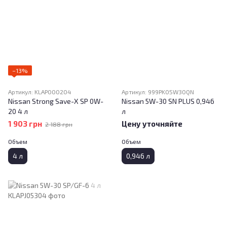
−13%
Артикул: KLAP000204
Артикул: 999PK05W30QN
Nissan Strong Save-X SP 0W-
Nissan 5W-30 SN PLUS 0,946
20 4 л
л
1 903 грн
Цену уточняйте
2 188 грн
Объем
Объем
4 л
0,946 л