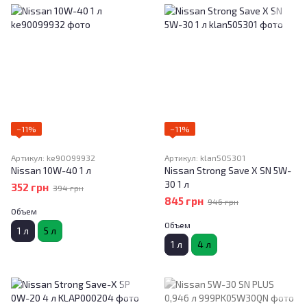
−11%
−11%
Артикул: ke90099932
Артикул: klan505301
Nissan 10W-40 1 л
Nissan Strong Save X SN 5W-
30 1 л
352 грн
394 грн
845 грн
946 грн
Объем
Объем
1 л
5 л
1 л
4 л