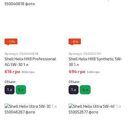
−11%
−8%
Артикул: 550040618
Артикул: 550052791
Shell Helix HX8 Professional
Shell Helix HX8 Synthetic 5W-
AG 5W-30 1 л
30 1 л
616 грн
494 грн
690 грн
538 грн
Объем
Объем
1 л
5 л
1 л
4 л