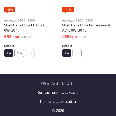
−8%
−11%
Артикул: 550042390
Артикул: 550046303
Shell Helix Ultra ECT C2 C3
Shell Helix Ultra Professional
0W-30 1 л
AV-L 0W-30 1 л
688 грн
458 грн
750 грн
513 грн
Объем
Объем
1 л
4 л
5 л
1 л
5 л
098 728-10-00
Контактная информация
Полная версия сайта
© 2026