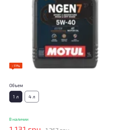
−11%
Объем
1 л
4 л
В наличии
1 131 грн