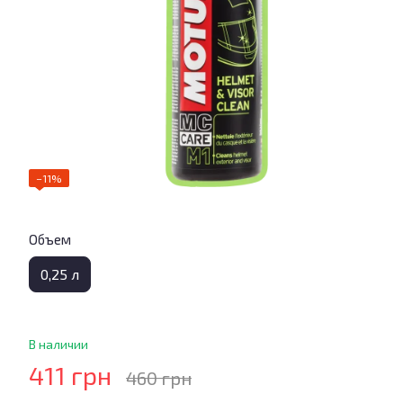
−11%
Объем
0,25 л
В наличии
411 грн
460 грн