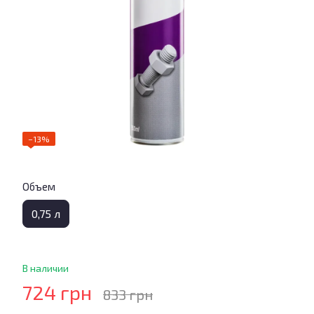
−13%
Объем
0,75 л
В наличии
724 грн
833 грн