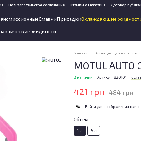
ия
Пользовательское соглашение
Отзывы о магазине
Договор публич
рансмиссионные
Смазки
Присадки
Охлаждающие жидкост
равлические жидкости
Главная
Охлаждающие жидкости
MOTUL AUTO C
В наличии
Артикул: 820101
Оста
421 грн
484 грн
Войти
для отображения накоп
%
Объем
1 л
5 л