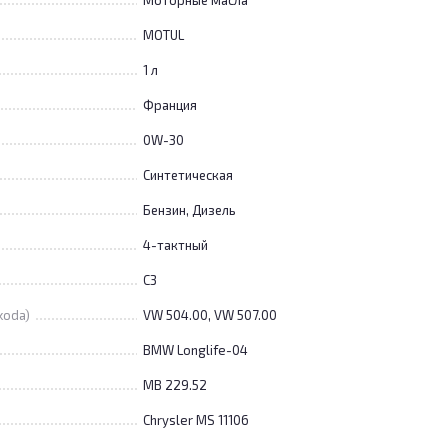
Моторные масла
MOTUL
1 л
Франция
0W-30
Синтетическая
Бензин, Дизель
4-тактный
C3
koda)
VW 504.00, VW 507.00
BMW Longlife-04
MB 229.52
Chrysler MS 11106