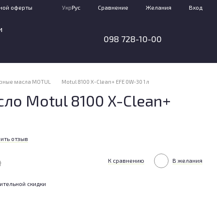
Сравнение
ной оферты
Укр
Рус
Желания
Вход
и
098 728-10-00
рные масла MOTUL
Motul 8100 X-Clean+ EFE 0W-30 1 л
ло Motul 8100 X-Clean+
ить отзыв
н
К сравнению
В желания
ительной скидки