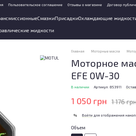
ия
Пользовательское соглашение
Отзывы о магазине
Договор публич
рансмиссионные
Смазки
Присадки
Охлаждающие жидкост
равлические жидкости
Главная
Моторные масла
Мото
Моторное мас
EFE 0W-30
В наличии
Артикул: 853911
Остав
1 050 грн
1 176 гр
Войти
для отображения накоп
%
Объем