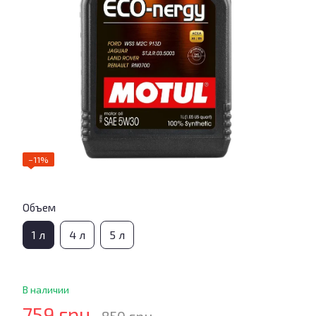
−11%
Объем
1 л
4 л
5 л
В наличии
759 грн