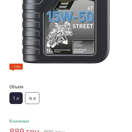
−11%
Объем
1 л
4 л
В наличии
889 грн