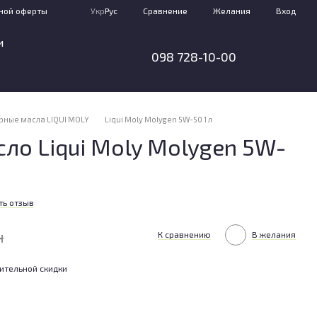
Сравнение
ной оферты
Укр
Рус
Желания
Вход
и
098 728-10-00
рные масла LIQUI MOLY
Liqui Moly Molygen 5W-50 1 л
ло Liqui Moly Molygen 5W-
ть отзыв
н
К сравнению
В желания
ительной скидки