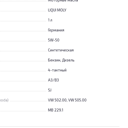
Моторные масла
LIQUI MOLY
1 л
Германия
5W-50
Синтетическая
Бензин, Дизель
4-тактный
A3/B3
SJ
koda)
VW 502.00, VW 505.00
MB 229.1