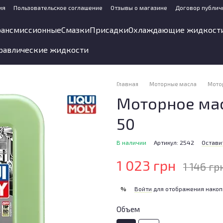
ия
Пользовательское соглашение
Отзывы о магазине
Договор публич
рансмиссионные
Смазки
Присадки
Охлаждающие жидкост
равлические жидкости
Главная
Моторные масла
Мото
Моторное мас
50
В наличии
Артикул: 2542
Остави
1 023 грн
1 146 гр
Войти
для отображения накоп
%
Объем