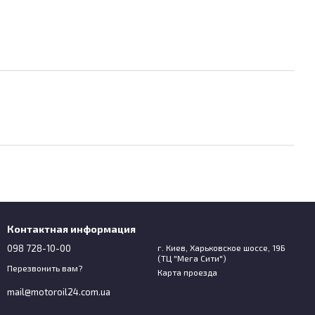
Контактная информация
098 728-10-00
г. Киев, Харьковское шоссе, 19Б
(ТЦ "Мега Сити")
Перезвонить вам?
Карта проезда
mail@motoroil24.com.ua