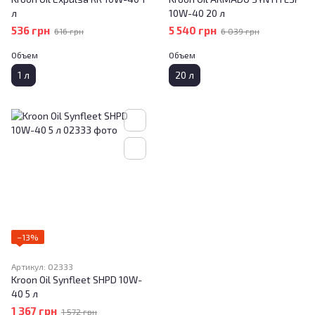
л
10W-40 20 л
536 грн
5 540 грн
616 грн
6 039 грн
Объем
Объем
1 л
20 л
−13%
Артикул: 02333
Kroon Oil Synfleet SHPD 10W-
40 5 л
1 367 грн
1 572 грн