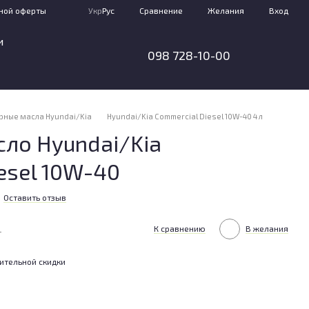
Сравнение
ной оферты
Укр
Рус
Желания
Вход
и
098 728-10-00
рные масла Hyundai/Kia
Hyundai/Kia Commercial Diesel 10W-40 4 л
ло Hyundai/Kia
esel 10W-40
Оставить отзыв
н
К сравнению
В желания
ительной скидки