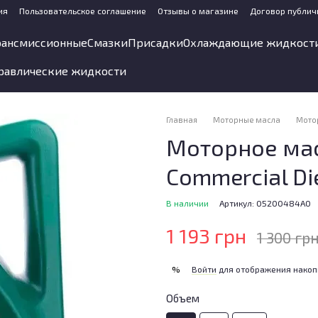
ия
Пользовательское соглашение
Отзывы о магазине
Договор публич
рансмиссионные
Смазки
Присадки
Охлаждающие жидкост
равлические жидкости
Главная
Моторные масла
Мото
Моторное мас
Commercial Di
В наличии
Артикул: 05200484A0
1 193 грн
1 300 гр
Войти
для отображения накоп
%
Объем