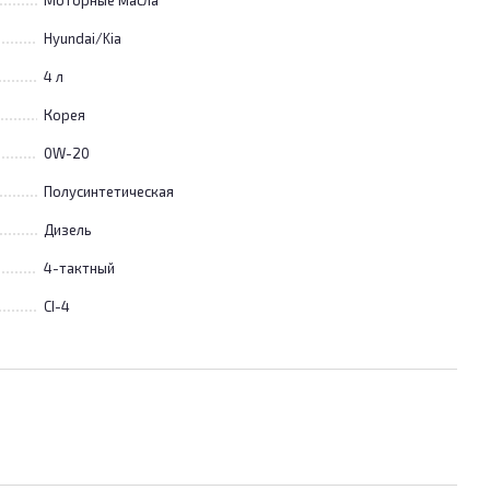
Моторные масла
Hyundai/Kia
4 л
Корея
0W-20
Полусинтетическая
Дизель
4-тактный
CI-4