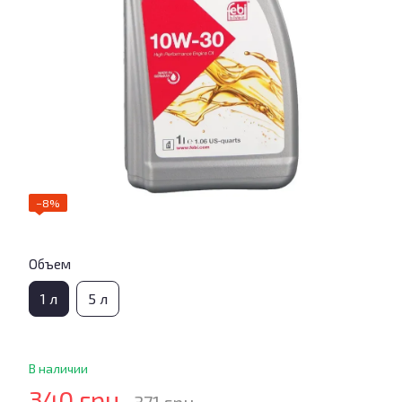
−8%
Объем
1 л
5 л
В наличии
340 грн