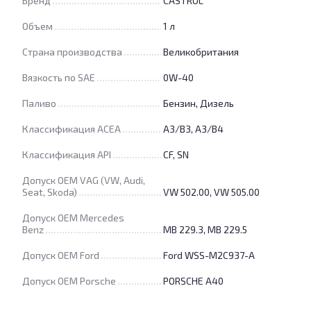
Бренд
CASTROL
Объем
1 л
Страна производства
Великобритания
Вязкость по SAE
0W-40
Паливо
Бензин, Дизель
Классификация ACEA
A3/B3, A3/B4
Классификация API
CF, SN
Допуск OEM VAG (VW, Audi,
Seat, Skoda)
VW 502.00, VW 505.00
Допуск OEM Mercedes
Benz
MB 229.3, MB 229.5
Допуск OEM Ford
Ford WSS-M2C937-A
Допуск OEM Porsche
PORSCHE A40