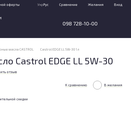
Сравнение
ной оферты
Укр
Рус
Желания
Вход
и
098 728-10-00
рные масла CASTROL
Castrol EDGE LL 5W-30 1 л
ло Castrol EDGE LL 5W-30
ить отзыв
К сравнению
В желания
ительной скидки