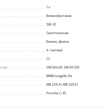
1 л
Великобритания
5W-30
Синтетическая
Бензин, Дизель
4-тактный
C3
koda)
VW 504.00, VW 507.00
BMW Longlife-04
MB 229.31, MB 229.51
Porsche C-30