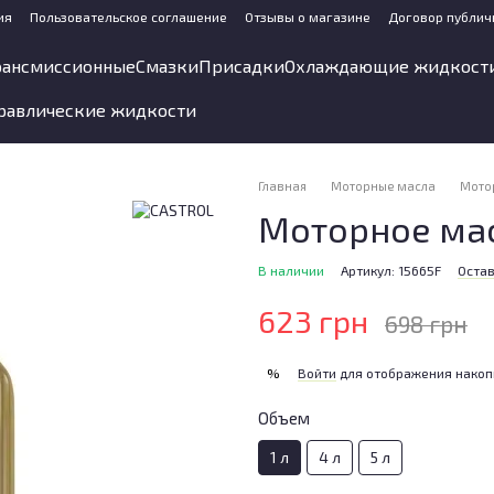
ия
Пользовательское соглашение
Отзывы о магазине
Договор публич
рансмиссионные
Смазки
Присадки
Охлаждающие жидкост
равлические жидкости
Главная
Моторные масла
Мото
Моторное мас
В наличии
Артикул: 15665F
Остав
623 грн
698 грн
Войти
для отображения накоп
%
Объем
1 л
4 л
5 л