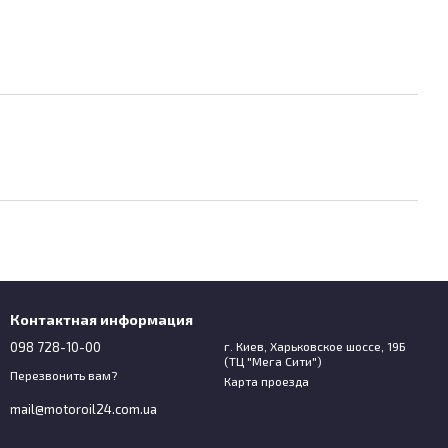
Контактная информация
098 728-10-00
г. Киев, Харьковское шоссе, 19Б
(ТЦ "Мега Сити")
Перезвонить вам?
Карта проезда
mail@motoroil24.com.ua