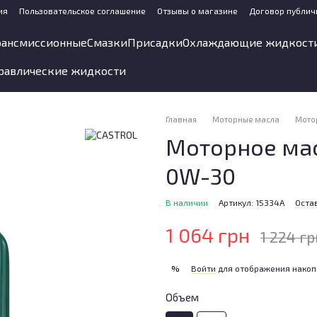
ия
Пользовательское соглашение
Отзывы о магазине
Договор публич
рансмиссионные
Смазки
Присадки
Охлаждающие жидкост
равлические жидкости
Главная
Моторные масла
Мото
Моторное мас
0W-30
В наличии
Артикул: 15334A
Оста
1 064 грн
1 224 гр
Войти
для отображения накоп
%
Объем