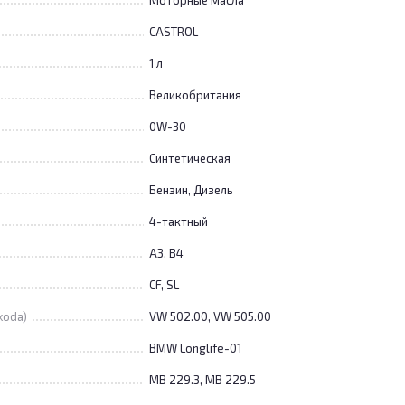
Моторные масла
CASTROL
1 л
Великобритания
0W-30
Синтетическая
Бензин, Дизель
4-тактный
A3, B4
CF, SL
koda)
VW 502.00, VW 505.00
BMW Longlife-01
MB 229.3, MB 229.5