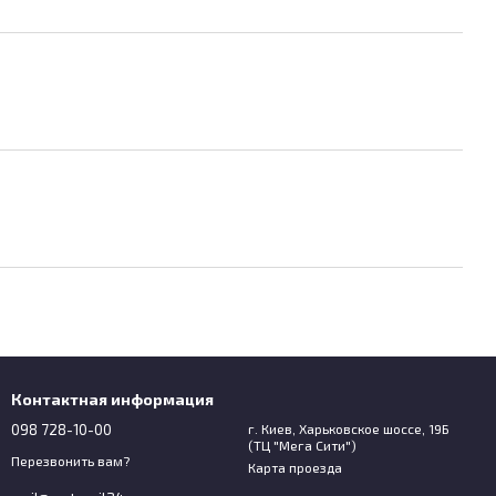
Контактная информация
098 728-10-00
г. Киев, Харьковское шоссе, 19Б
(ТЦ "Мега Сити")
Перезвонить вам?
Карта проезда