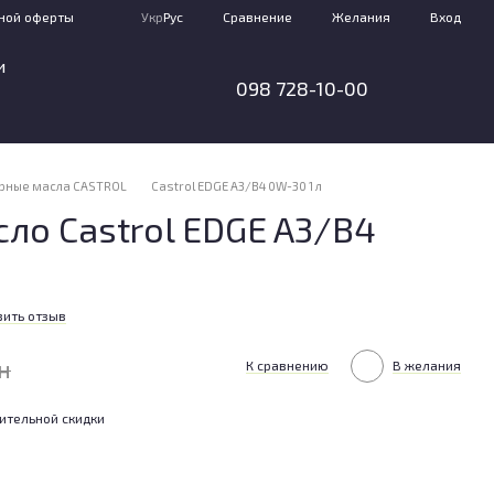
Сравнение
ной оферты
Укр
Рус
Желания
Вход
и
098 728-10-00
рные масла CASTROL
Castrol EDGE A3/B4 0W-30 1 л
ло Castrol EDGE A3/B4
вить отзыв
н
К сравнению
В желания
ительной скидки