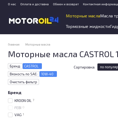
Перейти к основному контенту
О нас
Оплата и доставка
Обмен и возврат
Контактная информац
Моторные масла
Масла т
Тормозные жидкости
Гид
Главная
Моторные масла
Моторные масла CASTROL 
Бренд:
CASTROL
Сортировка:
по популя
Вязкость по SAE:
10W-40
Очистить фильтр
Бренд
7
KROON OIL
0
FEBI
1
VAG