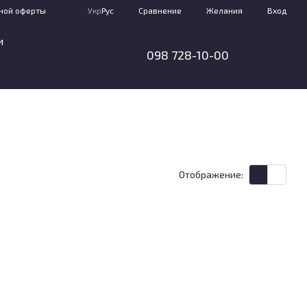
Сравнение
ной оферты
Укр
Рус
Желания
Вход
и
098 728-10-00
Отображение: