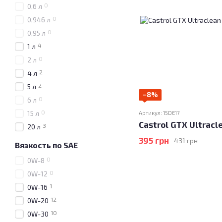
0
0,6 л
0
0,946 л
0
0,95 л
4
1 л
0
2 л
2
4 л
2
5 л
−8%
0
6 л
0
15 л
Артикул: 15DE17
Castrol GTX Ultracl
3
20 л
395 грн
431 грн
Вязкость по SAE
0
0W-8
0
0W-12
1
0W-16
12
0W-20
10
0W-30