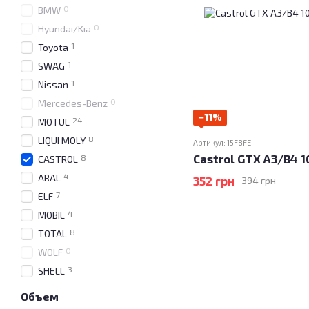
0
BMW
0
Hyundai/Kia
1
Toyota
1
SWAG
1
Nissan
0
Mercedes-Benz
−11%
24
MOTUL
8
LIQUI MOLY
Артикул: 15F8FE
Castrol GTX A3/B4 1
8
CASTROL
4
ARAL
352 грн
394 грн
7
ELF
4
MOBIL
8
TOTAL
0
WOLF
3
SHELL
Объем