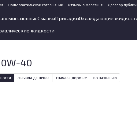
ия
Пользовательское соглашение
Отзывы о магазине
Договор публич
рансмиссионные
Смазки
Присадки
Охлаждающие жидкост
равлические жидкости
10W-40
рности
сначала дешевле
сначала дороже
по названию