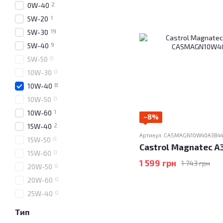
2
0W-40
1
5W-20
19
5W-30
9
5W-40
0
5W-50
0
10W-30
8
10W-40
0
10W-50
1
10W-60
−8%
2
15W-40
Артикул: CASMAGN10W40A3B4
0
15W-50
Castrol Magnatec A
0
15W-60
1 599 грн
1 743 грн
0
20W-50
0
20W-60
0
25W-40
Тип