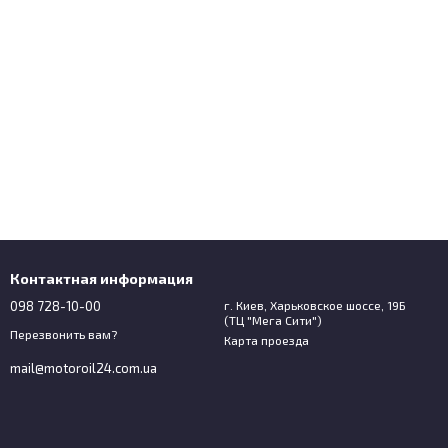
Контактная информация
098 728-10-00
г. Киев, Харьковское шоссе, 19Б
(ТЦ "Мега Сити")
Перезвонить вам?
Карта проезда
mail@motoroil24.com.ua